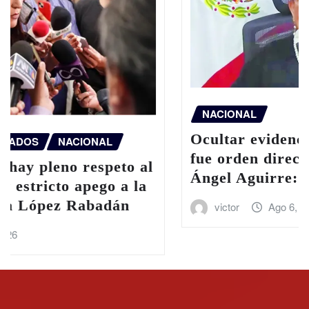
NACIONAL
Ocultar evidencia de caso Ayotzinapa
fue orden directa del exgobernador
Ángel Aguirre: FGR
victor
Ago 6, 2026