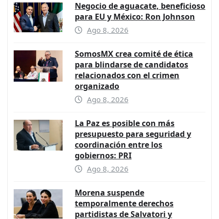
Negocio de aguacate, beneficioso
para EU y México: Ron Johnson
Ago 8, 2026
SomosMX crea comité de ética
para blindarse de candidatos
relacionados con el crimen
organizado
Ago 8, 2026
La Paz es posible con más
presupuesto para seguridad y
coordinación entre los
gobiernos: PRI
Ago 8, 2026
Morena suspende
temporalmente derechos
partidistas de Salvatori y