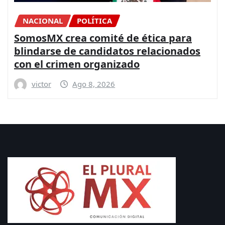
CONGRESO
DIPUTADOS
NACIONAL
La Paz es posible con más presupuesto
para seguridad y coordinación entre
los gobiernos: PRI
victor
Ago 8, 2026