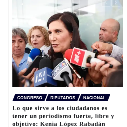
CONGRESO
DIPUTADOS
NACIONAL
P
o que sirve a los ciudadanos es
a
ener un periodismo fuerte, libre y
bjetivo: Kenia López Rabadán