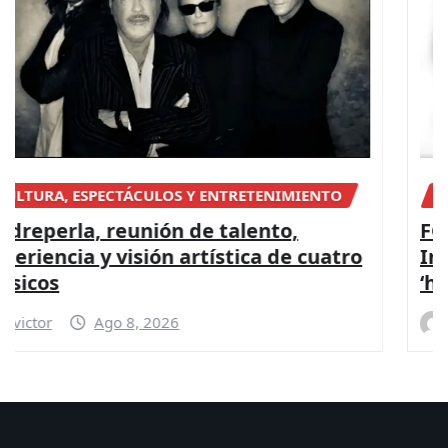
NACIONAL
FGR detiene a apoderada legal de
Ingemar, empresa vinculada a red de
‘huachicol’ ferroviario de Ernesto Ruffo
victor
Ago 8, 2026