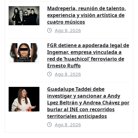
Madreperla, reunión de talento,
experiencia y visión artística de
cuatro músicos
Ago 8, 2026
FGR detiene a apoderada legal de
Ingemar, empresa vinculada a
red de ‘huachicol’ ferroviario de
Ernesto Ruffo
Ago 8, 2026
Guadalupe Taddei debe
investigar y sancionar a Andy
Lpez Beltrán y Andrea Chávez por
burlar al INE con recorridos
territoriales anticipados
Ago 8, 2026