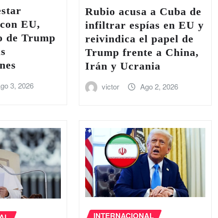
estar
Rubio acusa a Cuba de
 con EU,
infiltrar espías en EU y
io de Trump
reivindica el papel de
as
Trump frente a China,
nes
Irán y Ucrania
go 3, 2026
victor
Ago 2, 2026
INTERNACIONAL
AL