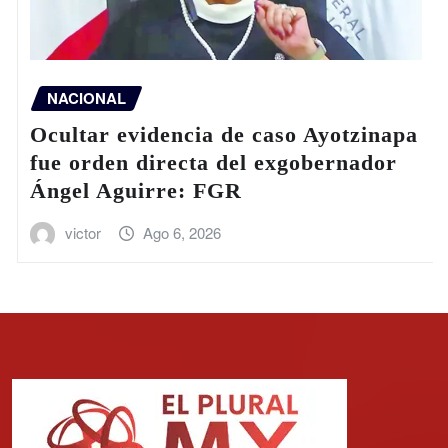
ACIONAL
DE
ltar evidencia de caso Ayotzinapa
Méx
 orden directa del exgobernador
Cen
gel Aguirre: FGR
dor
victor
Ago 6, 2026