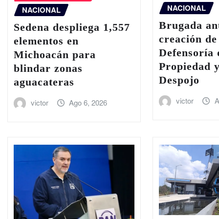
NACIONAL
NACIONAL
Brugada an
Sedena despliega 1,557
creación de
elementos en
Defensoría 
Michoacán para
Propiedad y
blindar zonas
Despojo
aguacateras
victor
A
victor
Ago 6, 2026