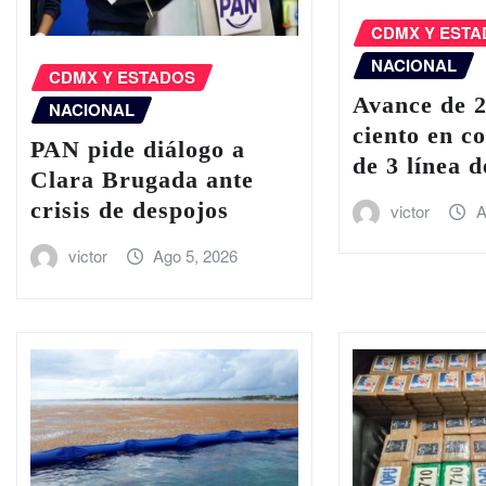
CDMX Y EST
NACIONAL
CDMX Y ESTADOS
Avance de 
NACIONAL
ciento en c
PAN pide diálogo a
de 3 línea 
Clara Brugada ante
crisis de despojos
victor
A
victor
Ago 5, 2026