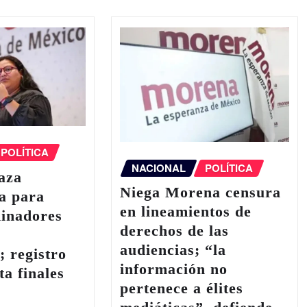
POLÍTICA
NACIONAL
POLÍTICA
aza
Niega Morena censura
a para
en lineamientos de
dinadores
derechos de las
y
audiencias; “la
; registro
información no
ta finales
pertenece a élites