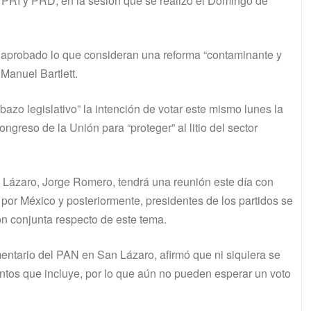
l PRI y PRD, en la sesión que se realizó el Domingo de
ría aprobado lo que consideran una reforma “contaminante y
Manuel Bartlett.
bazo legislativo” la intención de votar este mismo lunes la
greso de la Unión para “proteger” al litio del sector
n Lázaro, Jorge Romero, tendrá una reunión este día con
 por México y posteriormente, presidentes de los partidos se
ón conjunta respecto de este tema.
entario del PAN en San Lázaro, afirmó que ni siquiera se
puntos que incluye, por lo que aún no pueden esperar un voto