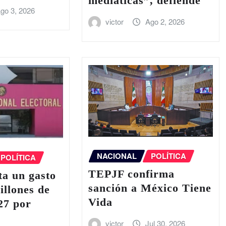
mediáticas”, defiende
go 3, 2026
victor
Ago 2, 2026
NACIONAL
POLÍTICA
POLÍTICA
TEPJF confirma
a un gasto
sanción a México Tiene
illones de
Vida
27 por
victor
Jul 30, 2026