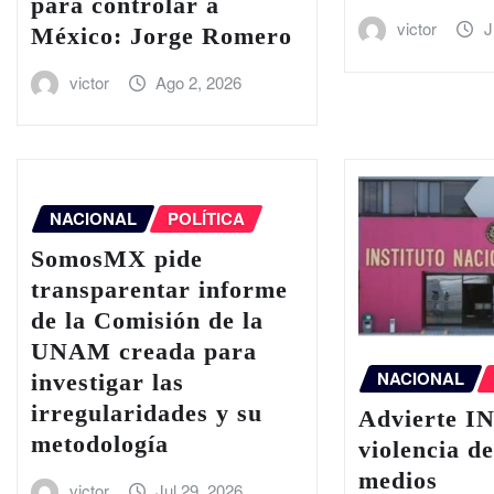
para controlar a
victor
J
México: Jorge Romero
victor
Ago 2, 2026
NACIONAL
POLÍTICA
SomosMX pide
transparentar informe
de la Comisión de la
UNAM creada para
NACIONAL
investigar las
irregularidades y su
Advierte IN
metodología
violencia d
medios
victor
Jul 29, 2026