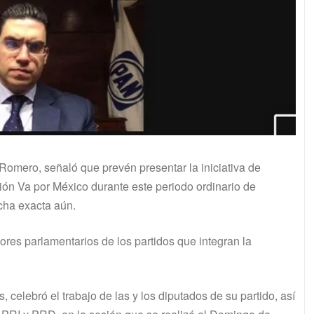
omero, señaló que prevén presentar la iniciativa de
ción Va por México durante este periodo ordinario de
echa exacta aún.
ores parlamentarios de los partidos que integran la
 celebró el trabajo de las y los diputados de su partido, así