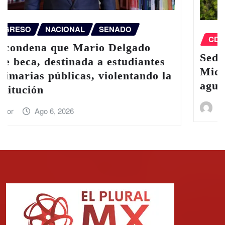
CDMX Y ESTADOS
NACIONAL
Sedena despliega 1,557 elementos en
Michoacán para blindar zonas
aguacateras
victor
Ago 6, 2026