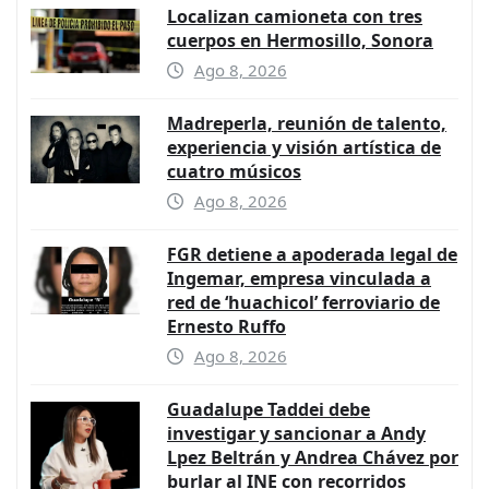
Localizan camioneta con tres
cuerpos en Hermosillo, Sonora
Ago 8, 2026
Madreperla, reunión de talento,
experiencia y visión artística de
cuatro músicos
Ago 8, 2026
FGR detiene a apoderada legal de
Ingemar, empresa vinculada a
red de ‘huachicol’ ferroviario de
Ernesto Ruffo
Ago 8, 2026
Guadalupe Taddei debe
investigar y sancionar a Andy
Lpez Beltrán y Andrea Chávez por
burlar al INE con recorridos