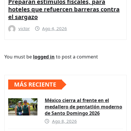
Preparan estímulos fiscales, para
hoteles que refuercen barreras contra
el sargazo
victor
Ago 4, 2026
You must be
logged in
to post a comment
MÁS RECIENTE
México cierra al frente en el
medallero de pentatlón moderno
de Santo Domingo 2026
Ago 8, 2026