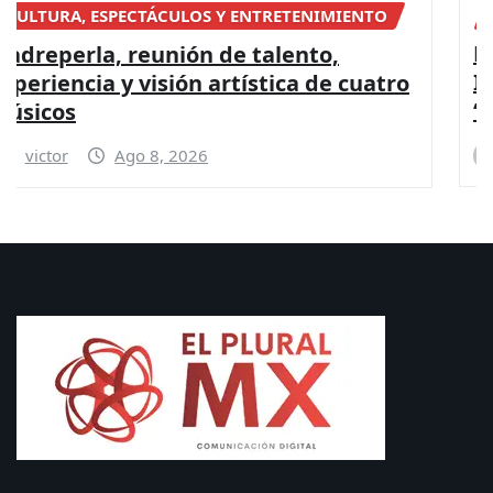
NACIONAL
FGR detiene a apoderada legal de
Ingemar, empresa vinculada a red de
‘huachicol’ ferroviario de Ernesto Ruffo
victor
Ago 8, 2026