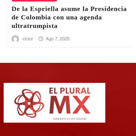
a
PAN exige a Sheinbaum crear un
fondo de apoyo económico a
productores de aguacate y otros
alimentos que EU frenó su
exportación
victor
Ago 7, 2026