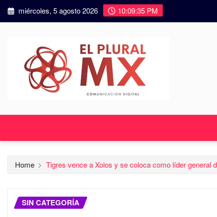
miércoles, 5 agosto 2026
10:09:36 PM
Home
Tigres vence a Xolos y se coloca como líder general d
SIN CATEGORÍA