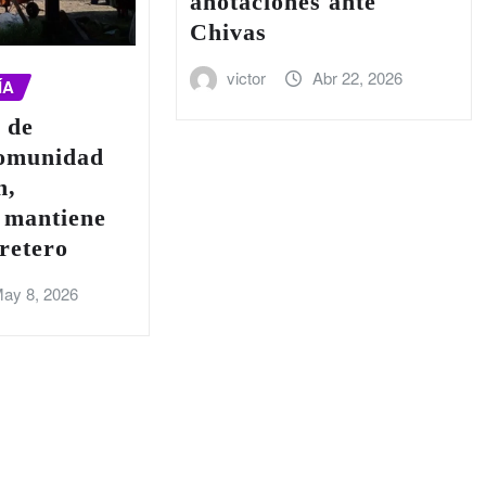
anotaciones ante
Chivas
victor
Abr 22, 2026
ÍA
 de
omunidad
n,
 mantiene
retero
ay 8, 2026