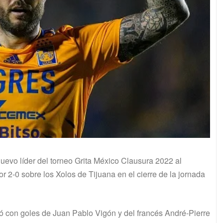
uevo líder del torneo Grita México Clausura 2022 al
or 2-0 sobre los Xolos de Tijuana en el cierre de la jornada
 con goles de Juan Pablo Vigón y del francés André-Pierre