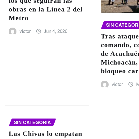
los que seguirán las
obras en la Línea 2 del
Metro
SIN CATEGOR
victor
Jun 4, 2026
Tras ataque
comando, c
de Acachué
Michoacán,
bloqueo car
victor
M
SIN CATEGORÍA
Las Chivas lo empatan