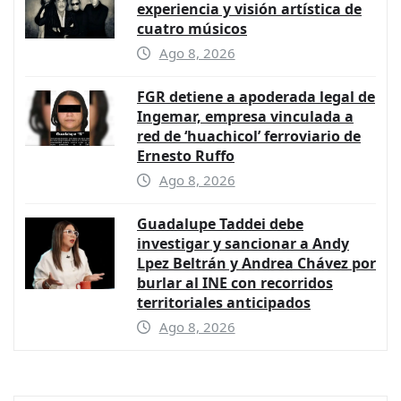
experiencia y visión artística de
cuatro músicos
Ago 8, 2026
FGR detiene a apoderada legal de
Ingemar, empresa vinculada a
red de ‘huachicol’ ferroviario de
Ernesto Ruffo
Ago 8, 2026
Guadalupe Taddei debe
investigar y sancionar a Andy
Lpez Beltrán y Andrea Chávez por
burlar al INE con recorridos
territoriales anticipados
Ago 8, 2026