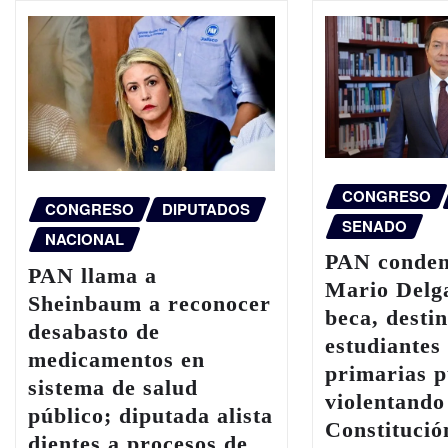
CONGRESO
CONGRESO
DIPUTADOS
SENADO
NACIONAL
PAN conden
PAN llama a
Mario Delga
Sheinbaum a reconocer
beca, desti
desabasto de
estudiantes
medicamentos en
primarias p
sistema de salud
violentando
público; diputada alista
Constitució
dientes a procesos de