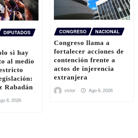
CONGRESO
NACIONAL
DIPUTADOS
Congreso llama a
fortalecer acciones de
olo si hay
contención frente a
to al medio
actos de injerencia
estricto
extranjera
egislación:
z Rabadán
victor
Ago 6, 2026
go 6, 2026