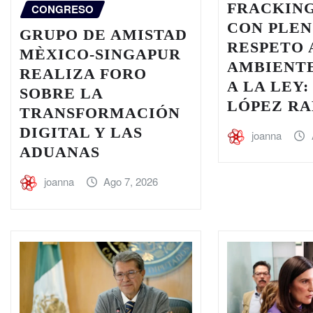
FRACKING
CONGRESO
CON PLE
GRUPO DE AMISTAD
RESPETO 
MÈXICO-SINGAPUR
AMBIENTE
REALIZA FORO
A LA LEY:
SOBRE LA
LÓPEZ R
TRANSFORMACIÓN
DIGITAL Y LAS
joanna
ADUANAS
joanna
Ago 7, 2026