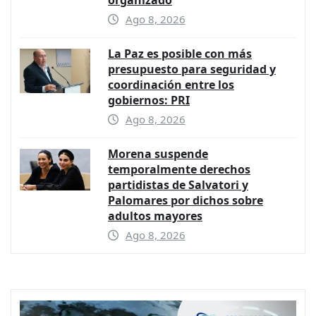
Ago 8, 2026
La Paz es posible con más
presupuesto para seguridad y
coordinación entre los
gobiernos: PRI
Ago 8, 2026
Morena suspende
temporalmente derechos
partidistas de Salvatori y
Palomares por dichos sobre
adultos mayores
Ago 8, 2026