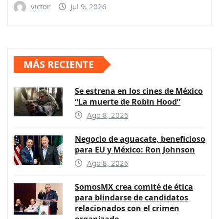
victor
Jul 9, 2026
MÁS RECIENTE
Se estrena en los cines de México
“La muerte de Robin Hood”
Ago 8, 2026
Negocio de aguacate, beneficioso
para EU y México: Ron Johnson
Ago 8, 2026
SomosMX crea comité de ética
para blindarse de candidatos
relacionados con el crimen
organizado