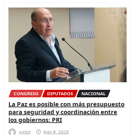
CDMX Y ESTADOS
NACIONAL
Morena suspende temporalmente
derechos partidistas de Salvatori y
Palomares por dichos sobre adultos
mayores
victor
Ago 8, 2026