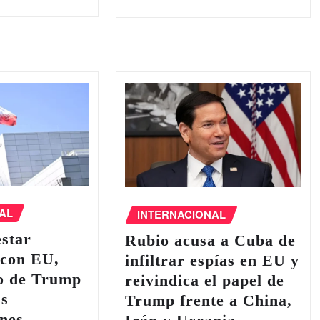
AL
INTERNACIONAL
estar
Rubio acusa a Cuba de
 con EU,
infiltrar espías en EU y
io de Trump
reivindica el papel de
as
Trump frente a China,
nes