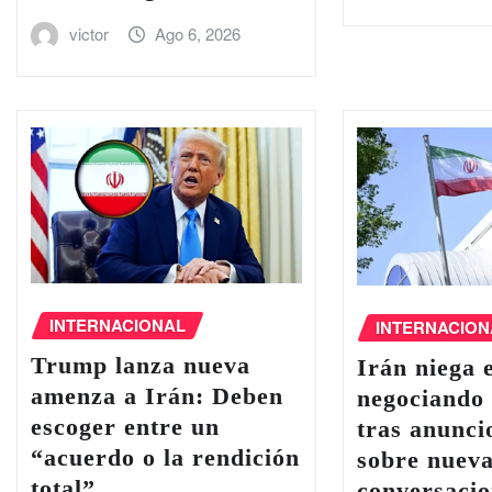
victor
Ago 6, 2026
INTERNACIONAL
INTERNACION
Trump lanza nueva
Irán niega 
amenza a Irán: Deben
negociando
escoger entre un
tras anunc
“acuerdo o la rendición
sobre nuev
total”
conversacio