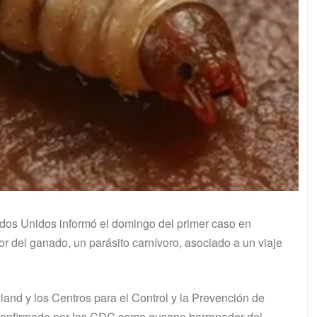
os Unidos informó el domingo del primer caso en
 del ganado, un parásito carnívoro, asociado a un viaje
and y los Centros para el Control y la Prevención de
 confirmado por los CDC como gusano barrenador del