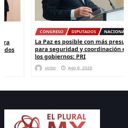
CONGRESO
DIPUTADOS
NACIONAL
La Paz es posible con más presupuesto
para seguridad y coordinación entre
los gobiernos: PRI
victor
Ago 8, 2026