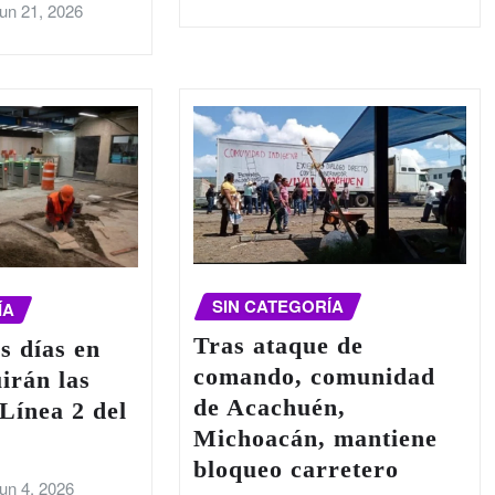
un 21, 2026
SIN CATEGORÍA
ÍA
Tras ataque de
s días en
comando, comunidad
uirán las
de Acachuén,
 Línea 2 del
Michoacán, mantiene
bloqueo carretero
un 4, 2026