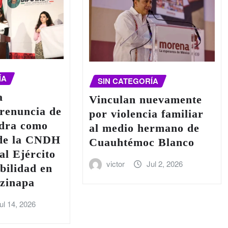
ÍA
SIN CATEGORÍA
a
Vinculan nuevamente
 renuncia de
por violencia familiar
edra como
al medio hermano de
 de la CNDH
Cuauhtémoc Blanco
al Ejército
victor
Jul 2, 2026
bilidad en
tzinapa
ul 14, 2026