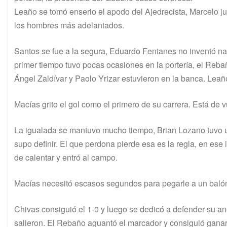
Leaño se tomó enserio el apodo del Ajedrecista, Marcelo ju
los hombres más adelantados.
Santos se fue a la segura, Eduardo Fentanes no inventó nada
primer tiempo tuvo pocas ocasiones en la portería, el Rebañ
Ángel Zaldívar y Paolo Yrizar estuvieron en la banca. Leaño
Macías grito el gol como el primero de su carrera. Está de v
La igualada se mantuvo mucho tiempo, Brian Lozano tuvo un
supo definir. El que perdona pierde esa es la regla, en ese
de calentar y entró al campo.
Macías necesitó escasos segundos para pegarle a un balón
Chivas consiguió el 1-0 y luego se dedicó a defender su an
salieron. El Rebaño aguantó el marcador y consiguió ganar