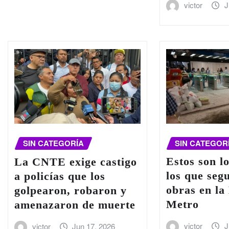
victor
J
SIN CATEGOR
SIN CATEGORÍA
Estos son lo
La CNTE exige castigo
los que seg
a policías que los
obras en la
golpearon, robaron y
Metro
amenazaron de muerte
victor
J
victor
Jun 17, 2026