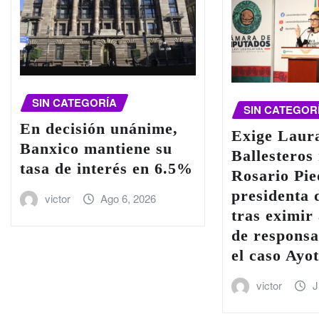
SIN CATEGORÍA
SIN CATEGOR
En decisión unánime,
Exige Laur
Banxico mantiene su
Ballesteros
tasa de interés en 6.5%
Rosario Pi
presidenta
victor
Ago 6, 2026
tras eximir 
de responsa
el caso Ayo
victor
J