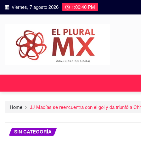
viernes, 7 agosto 2026
1:00:41 PM
Home
JJ Macías se reencuentra con el gol y da triunfó a Ch
SIN CATEGORÍA