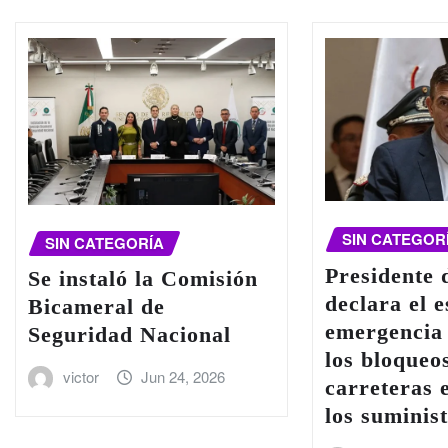
SIN CATEGOR
SIN CATEGORÍA
Presidente 
Se instaló la Comisión
declara el 
Bicameral de
emergencia
Seguridad Nacional
los bloqueo
victor
Jun 24, 2026
carreteras 
los suminis