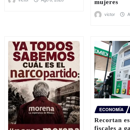
mujeres
victor
A
ECONOMÍA
Recortan es
fiscales a g