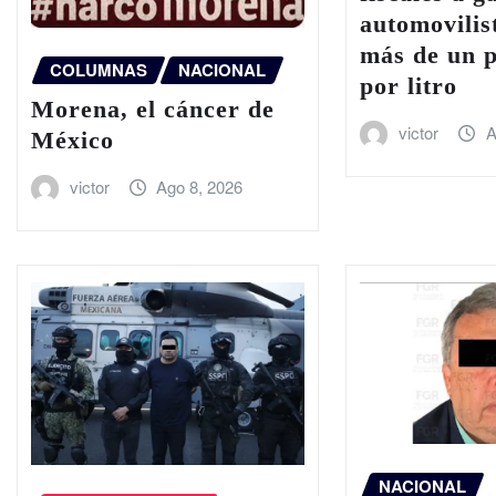
automovilis
más de un p
COLUMNAS
NACIONAL
por litro
Morena, el cáncer de
victor
A
México
victor
Ago 8, 2026
NACIONAL