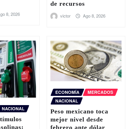
de recursos
go 8, 2026
victor
Ago 8, 2026
ECONOMÍA
MERCADOS
NACIONAL
NACIONAL
Peso mexicano toca
tímulos
mejor nivel desde
asolinas;
febrero ante dólar