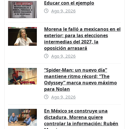
Educar con el ejemplo
Ago 9, 2026
Morena le falló a mexicanos en el
exterior; para las elecciones
intermedias del 2027, la
oposición arrasará
Ago 9, 2026
“Spider-Man: un nuevo día”
mantiene ritmo récord; “The
Odyssey” marca nuevo máximo
para Nolan
Ago 9, 2026
En México se construye una
dictadura, Morena quiere
controlar la información: Rubén