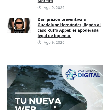
Moreira
Ago 9, 2026
Dan prisión preventiva a
Guadalupe Hernández, ligada al
caso Ruffo Appel; es apoderada
legal de Ingemar
Ago 9, 2026