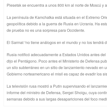
Plesetsk se encuentra a unos 800 km al norte de Moscú y a
La península de Kamchatka está situada en el Extremo Orie
geopolítica debido a la guerra de Rusia en Ucrania. Ha est
de prueba no es una sorpresa para Occidente.
El Sarmat “no tiene análogos en el mundo y no los tendrá d
Rusia notificó adecuadamente a Estados Unidos antes del la
dijo el Pentágono. Poco antes el Ministerio de Defensa p
un silo subterráneo en un sitio de lanzamiento nevado en u
Gobierno norteamericano el misil es capaz de evadir los si
La televisión rusa mostró a Putin supervisando el lanzamie
informe del ministro de Defensa, Sergei Shoigu, cuya conti
semanas debido a sus largas desapariciones del foco mediá