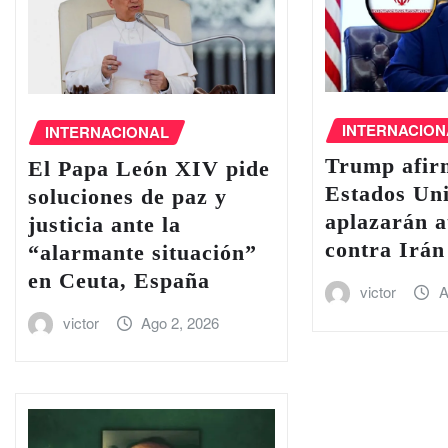
INTERNACION
INTERNACIONAL
Trump afir
El Papa León XIV pide
Estados Uni
soluciones de paz y
aplazarán a
justicia ante la
contra Irán
“alarmante situación”
en Ceuta, España
victor
A
victor
Ago 2, 2026