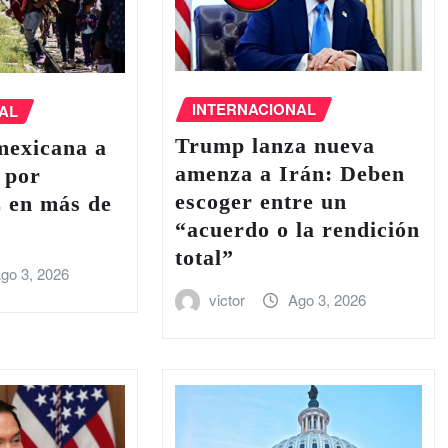
INTERNACIONAL
AL
Trump lanza nueva
mexicana a
amenza a Irán: Deben
 por
escoger entre un
z en más de
“acuerdo o la rendición
total”
go 3, 2026
victor
Ago 3, 2026