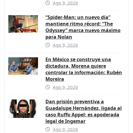
Ago 9, 2026
“Spider-Man: un nuevo día”
mantiene ritmo récord; “The
Odyssey” marca nuevo máximo
para Nolan
Ago 9, 2026
En México se construye una
dictadura, Morena quiere
controlar la información: Rubén
Moreira
Ago 9, 2026
Dan prisión preventiva a
Guadalupe Hernández, ligada al
caso Ruffo Appel; es apoderada
legal de Ingemar
Ago 9, 2026