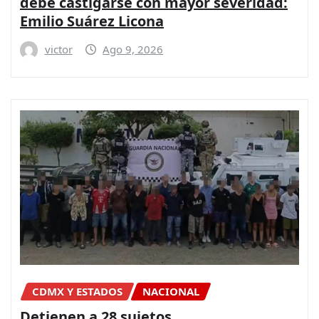
debe castigarse con mayor severidad:
Emilio Suárez Licona
victor
Ago 9, 2026
CDMX Y ESTADOS
NACIONAL
Detienen a 28 sujetos