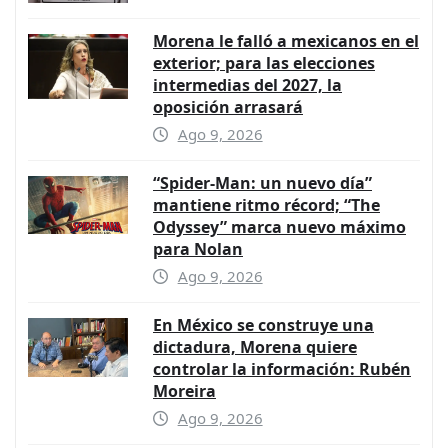
Morena le falló a mexicanos en el
exterior; para las elecciones
intermedias del 2027, la
oposición arrasará
Ago 9, 2026
“Spider-Man: un nuevo día”
mantiene ritmo récord; “The
Odyssey” marca nuevo máximo
para Nolan
Ago 9, 2026
En México se construye una
dictadura, Morena quiere
controlar la información: Rubén
Moreira
Ago 9, 2026